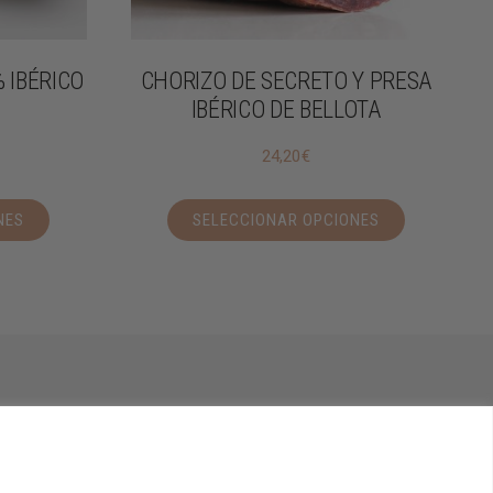
 IBÉRICO
CHORIZO DE SECRETO Y PRESA
IBÉRICO DE BELLOTA
24,20
€
NES
SELECCIONAR OPCIONES