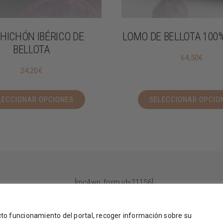
HICHÓN IBÉRICO DE
LOMO DE BELLOTA 100%
BELLOTA
64,50
€
24,20
€
LECCIONAR OPCIONES
SELECCIONAR OPCIO
[mc4wp_form id=21156]
ecto funcionamiento del portal, recoger información sobre su