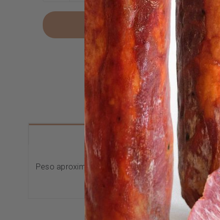
DE
BELLOTA
AÑADIR AL CARRITO
IBÉRICO
50%
RAZA
IBÉRICA
cantidad
INFORMACIÓN GENERAL
Peso aproximado: 1-1,4 kg