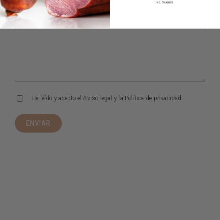
NO, THANKS
He leído y acepto el
Aviso legal
y la
Política de privacidad