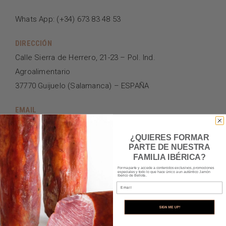
Whats App: (+34) 673 83 48 53
DIRECCIÓN
Calle Sierra de Herrero, 21-23 – Pol. Ind.
Agroalimentario
37770 Guijuelo (Salamanca) – ESPAÑA
EMAIL
contacto@lisardocastro.com
¿QUIERES FORMAR
PARTE DE NUESTRA
FAMILIA IBÉRICA?
Forma parte y accede a contenidos exclusivos, promociones
especiales y todo lo que hace único a un auténtico Jamón
Ibérico de Bellota.
Email
SIGN ME UP!