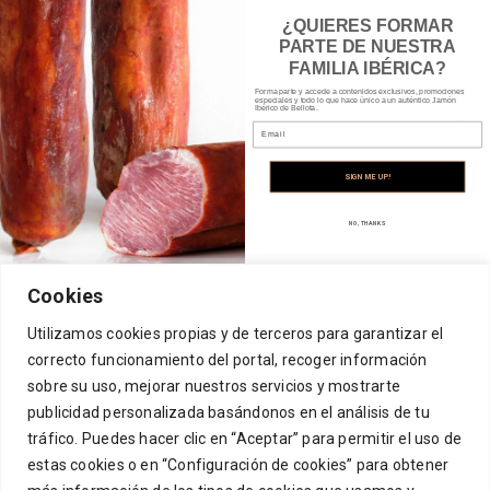
EXPERIENCIAS GASTRONÓMICAS
¿QUIERES FORMAR
Obligatorio
Contraseña
*
PARTE DE NUESTRA
FAMILIA IBÉRICA?
TIENDA
Forma parte y accede a contenidos exclusivos, promociones
especiales y todo lo que hace único a un auténtico Jamón
Ibérico de Bellota.
Email
ACCESO
Recuérdame
CONTACTO
¿Olvidaste la contraseña?
SIGN ME UP!
NO, THANKS
Cookies
Utilizamos cookies propias y de terceros para garantizar el
correcto funcionamiento del portal, recoger información
sobre su uso, mejorar nuestros servicios y mostrarte
[mc4wp_form id=21156]
publicidad personalizada basándonos en el análisis de tu
tráfico. Puedes hacer clic en “Aceptar” para permitir el uso de
estas cookies o en “Configuración de cookies” para obtener