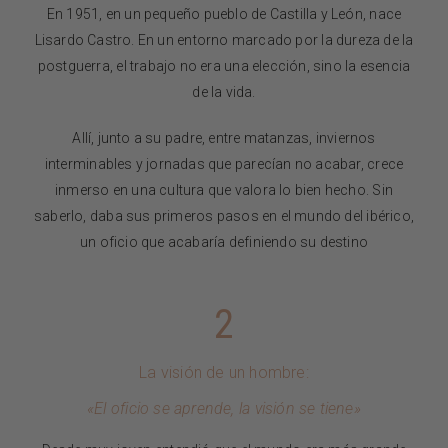
En 1951, en un pequeño pueblo de Castilla y León, nace
Lisardo Castro. En un entorno marcado por la dureza de la
postguerra, el trabajo no era una elección, sino la esencia
de la vida.
Allí, junto a su padre, entre matanzas, inviernos
interminables y jornadas que parecían no acabar, crece
inmerso en una cultura que valora lo bien hecho. Sin
saberlo, daba sus primeros pasos en el mundo del ibérico,
un oficio que acabaría definiendo su destino
2
La visión de un hombre:
«El oficio se aprende, la visión se tiene»