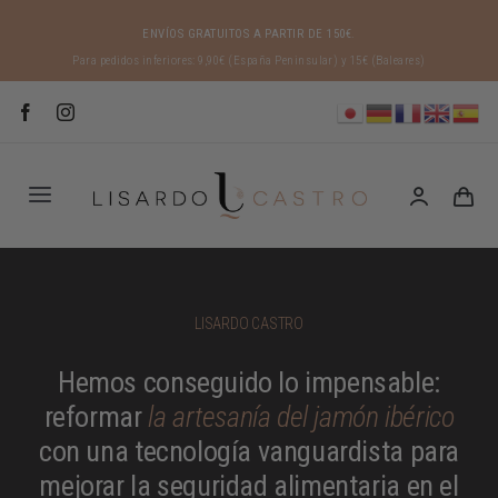
Saltar
ENVÍOS GRATUITOS A PARTIR DE 150€
.
al
Para pedidos inferiores: 9,90€ (España Peninsular) y 15€ (Baleares)
contenido
Toggle
Navigation
INICIO
LISARDO CASTRO
LISARDO CASTRO
Hemos conseguido lo impensable:
reformar
la artesanía del jamón ibérico
ORIGEN IBÉRICO
con una tecnología vanguardista
para
mejorar la seguridad alimentaria
en el