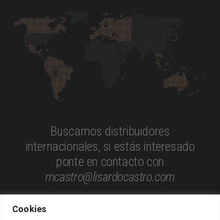
Buscamos distribuidores
internacionales, si estás interesado
ponte en contacto con
mcastro@lisardocastro.com
Cookies