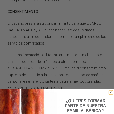
cualquiera de los anteriores derechos.
CONSENTIMIENTO
El usuario prestará su consentimiento para que
LISARDO
CASTRO MARTÍN, S.L.
pueda hacer uso de sus datos
personales a fin de prestar un correcto cumplimiento de los
servicios contratados.
La cumplimentación del formulario incluido en el sitio o el
envío de correos electrónicos u otras comunicaciones
a
LISARDO CASTRO MARTÍN, S.L.
, implica el consentimiento
expreso del usuario a la inclusión de sus datos de carácter
personal en el referido sistema de tratamiento, titularidad
de
LISARDO CASTRO MARTÍN, S.L.
Al tiempo de la petición de esta información, se
¿QUIERES FORMAR
PARTE DE NUESTRA
comunicará al cliente o usuario del destinatario de la
FAMILIA IBÉRICA?
información, de la finalidad para la cual se recogen los