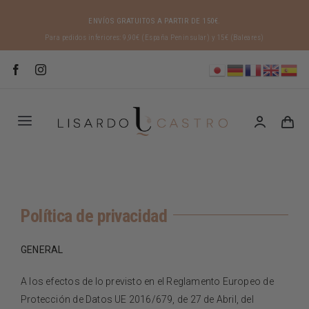
Saltar
ENVÍOS GRATUITOS A PARTIR DE 150€
.
al
Para pedidos inferiores: 9,90€ (España Peninsular) y 15€ (Baleares)
contenido
Toggle
Navigation
INICIO
Política de privacidad
LISARDO CASTRO
GENERAL
ORIGEN IBÉRICO
A los efectos de lo previsto en el Reglamento Europeo de
Protección de Datos UE 2016/679, de 27 de Abril, del