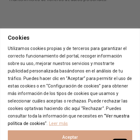
Cookies
Utilizamos cookies propias y de terceros para garantizar el
correcto funcionamiento del portal, recoger información
sobre su uso, mejorar nuestros servicios y mostrarte
[mc4wp_form id=21156]
publicidad personalizada basándonos en el análisis de tu
tráfico. Puedes hacer clic en “Aceptar” para permitir el uso de
estas cookies o en “Configuración de cookies” para obtener
más información de los tipos de cookies que usamos y
© Copyright 2025 LISARDO CASTRO MARTÍN
seleccionar cuáles aceptas o rechazas. Puede rechazar las
LISARDO CASTRO MARTÍN, S.L.
CIF B37074465
cookies optativas haciendo clic aquí “Rechazar”. Puedes
C/ Filiberto Villalobos, 141
consultar toda la información que necesites en
“Ver nuestra
Apartado de Correos Nº 51
política de cookies"
.
Leer más
37770 – Guijuelo (Salamanca)
Aviso Legal
Aceptar