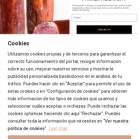
EXPERIENCIAS GASTRONÓMICAS
Forma parte y accede a contenidos exclusivos, promociones
RESTABLECER CONTRASEÑA
especiales y todo lo que hace único a un auténtico Jamón
Ibérico de Bellota.
Email
TIENDA
SIGN ME UP!
Cookies
CONTACTO
NO, THANKS
Utilizamos cookies propias y de terceros para garantizar el
correcto funcionamiento del portal, recoger información
sobre su uso, mejorar nuestros servicios y mostrarte
[mc4wp_form id=21156]
publicidad personalizada basándonos en el análisis de tu
tráfico. Puedes hacer clic en “Aceptar” para permitir el uso de
estas cookies o en “Configuración de cookies” para obtener
más información de los tipos de cookies que usamos y
© Copyright 2025 LISARDO CASTRO MARTÍN
seleccionar cuáles aceptas o rechazas. Puede rechazar las
LISARDO CASTRO MARTÍN, S.L.
CIF B37074465
cookies optativas haciendo clic aquí “Rechazar”. Puedes
Hola
C/ Filiberto Villalobos, 141
consultar toda la información que necesites en
“Ver nuestra
Apartado de Correos Nº 51
¿En qué podemos ayudarte?
política de cookies"
.
Leer más
37770 – Guijuelo (Salamanca)