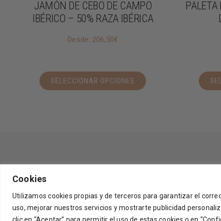
JAMÓN DE CEBO DE CAMPO
PALETA 
IBÉRICO – 50% RAZA IBÉRICA
Desde:
206,50
€
SELECCIONAR OPCIONES
SE
Cookies
Utilizamos cookies propias y de terceros para garantizar el corr
uso, mejorar nuestros servicios y mostrarte publicidad personali
clic en “Aceptar” para permitir el uso de estas cookies o en “Con