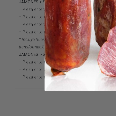
JAMONES > Si elige la opción “cortado a cuchillo” r
– Pieza entera de 7 – 7,5 kg > 30 sobres (100g/u)
– Pieza entera de 7,5 – 8 kg > 33 sobres (100g/u)
– Pieza entera de 8 -8,5 kg > 36 sobres (100g/u)
– Pieza entera de 8,5 – 9 kg > 38 sobres (100g/u)
* Incluye huesos troceados y envasados al vacío. «Se
transformación del producto.»
JAMONES > Si elige la opción “deshuesado” recibir
– Pieza entera de 7,5 – 8 kg – 3.5 a 3.8 Kg
– Pieza entera de 8 -8,5 kg 3.9 a 4.2 Kg
– Pieza entera de 8,5 – 9 kg – 4.2 a 5 Kg