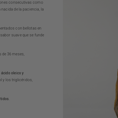
ciones consecutivas como
a nacida de la paciencia, la
imentados con bellotas en
n sabor suave que se funde
ás de 36 meses,
n
ácido oleico y
 y los triglicéridos,
tidos.