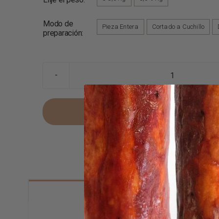
Modo de
Pieza Entera
Cortado a Cuchillo

preparación:
JAMÓN
DE
BELLOTA
AÑADIR AL CARRITO
50%
RAZA
IBÉRICA
cantidad
INFORMACIÓN GENERAL