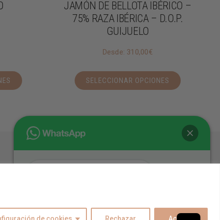
O
JAMÓN DE BELLOTA IBÉRICO –
75% RAZA IBÉRICA – D.O.P.
GUIJUELO
Desde:
310,00
€
NES
SELECCIONAR OPCIONES
Hola
¿En qué podemos ayudarte?
figuración de cookies
Rechazar
Aceptar