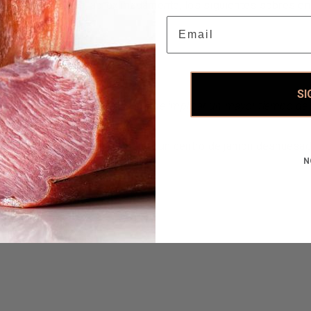
ecibirá en su casa, aproximadamente, los siguientes sobres en
Email
SI
leccionar el corte a cuchillo puede implicar un mayor tiempo de
á en su casa, aproximadamente, un centro de jamón deshuesad
N