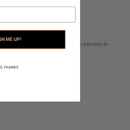
vasados al vacío:
GN ME UP!
 preparación, ya que requiere un proceso adicional de
o de:
O, THANKS