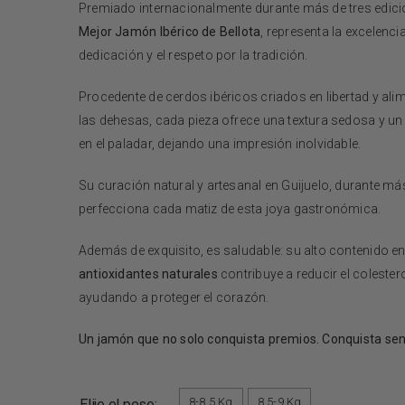
Premiado internacionalmente durante más de tres edi
Mejor Jamón Ibérico de Bellota
, representa la excelenci
dedicación y el respeto por la tradición.
Procedente de cerdos ibéricos criados en libertad y al
las dehesas, cada pieza ofrece una textura sedosa y u
en el paladar, dejando una impresión inolvidable.
Su curación natural y artesanal en Guijuelo, durante m
perfecciona cada matiz de esta joya gastronómica.
Además de exquisito, es saludable: su alto contenido e
antioxidantes naturales
contribuye a reducir el colesterol
ayudando a proteger el corazón.
Un jamón que no solo conquista premios. Conquista sen
8-8,5 Kg
8,5-9 Kg
Elije el peso:
