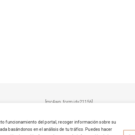
[mc4wp_form id=21156]
ecto funcionamiento del portal, recoger información sobre su
© Copyright 2025 LISARDO CASTRO MARTÍN
zada basándonos en el análisis de tu tráfico. Puedes hacer
LISARDO CASTRO MARTÍN, S.L. – CIF B37074465