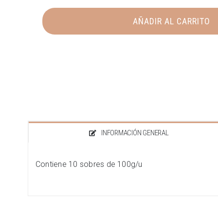
EDICIÓN
LIMITADA
AÑADIR AL CARRITO
PREMIUM
Lisardo
Castro.
Añada
2022
cantidad
INFORMACIÓN GENERAL
Contiene 10 sobres de 100g/u